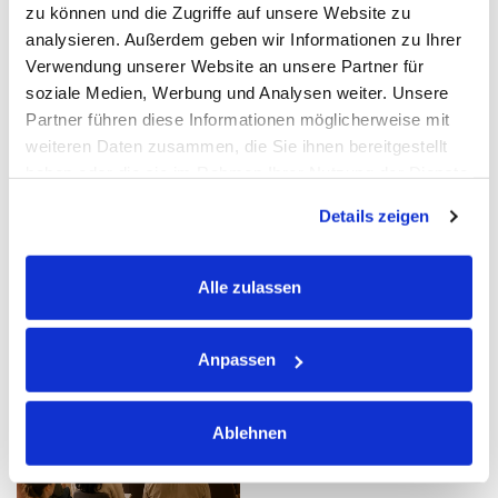
zu können und die Zugriffe auf unsere Website zu
analysieren. Außerdem geben wir Informationen zu Ihrer
Praxisgründung für
Schüssler-Salze für
Verwendung unserer Website an unsere Partner für
Therapeuten
Pferde
soziale Medien, Werbung und Analysen weiter. Unsere
Partner führen diese Informationen möglicherweise mit
Vorrätig
Vormerken
weiteren Daten zusammen, die Sie ihnen bereitgestellt
haben oder die sie im Rahmen Ihrer Nutzung der Dienste
199,00
€
300,00
€
gesammelt haben.
Details zeigen
inkl. MwSt.
inkl. MwSt.
Alle zulassen
Anpassen
Ablehnen