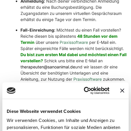
Anmeldung:
Nach deiner verbindlichen Anmeldung
erhältst du eine Buchungsbestätigung. Die
Zugangsdaten zu unserem virtuellen Gesprächsraum
erhältst du einige Tage vor dem Termin.
Fall-Einreichung:
Möchtest du einen Fall vorstellen?
Reiche diesen bis spätestens
48 Stunden vor dem
Termin
über unsere
Praxissoftware
per E-Mail ein.
Später eingereichte Fälle werden nicht berücksichtigt.
Du bist zum ersten Mal dabei und möchtest einen Fall
vorstellen?
Schick uns bitte eine E-Mail an
therapeuten@sanoanimal.de
und wir lassen dir eine
Übersicht der benötigten Unterlagen und eine
Anleitung, zur Nutzung der
Praxissoftware
zukommen.
Hinweis:
Pro Termin werden
maximal 6 Fälle
besprochen. Die Vergabe der Plätze erfolgt nach
Reihenfolge in der die Fälle (vollständig!) eingereicht
werden.
Diese Webseite verwendet Cookies
Termin:
einmal im Monat, für ca. 2 Stunden, alle
Wir verwenden Cookies, um Inhalte und Anzeigen zu
geplanten Termine findet ihr in der Übersicht.
personalisieren, Funktionen für soziale Medien anbieten