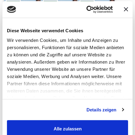
08
05
03
Diese Webseite verwendet Cookies
Wir verwenden Cookies, um Inhalte und Anzeigen zu
personalisieren, Funktionen für soziale Medien anbieten
zu können und die Zugriffe auf unsere Website zu
Fallbesprechungen
Fallbesprechungen
Fallbesprechungen
analysieren. Außerdem geben wir Informationen zu Ihrer
für
für
für
Pferdetherapeuten
Pferdetherapeuten
Pferdetherapeuten
Verwendung unserer Website an unsere Partner für
im Oktober
im
im
soziale Medien, Werbung und Analysen weiter. Unsere
November
Dezember
Preis:
Partner führen diese Informationen möglicherweise mit
Preis:
Preis:
weiteren Daten zusammen, die Sie ihnen bereitgestellt
50,00
€
50,00
€
50,00
€
haben oder die sie im Rahmen Ihrer Nutzung der Dienste
gesammelt haben.
Organisiert
Details zeigen
Organisiert
Organisiert
von:
von:
von:
Sanoanimal
Alle zulassen
Sanoanimal
Sanoanimal
Online