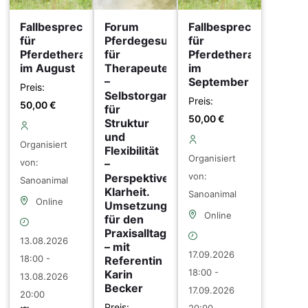
Fallbesprechungen
Forum
Fallbesprechungen
für
Pferdegesundheit
für
Pferdetherapeuten
für
Pferdetherapeuten
im August
Therapeuten
im
–
September
Preis:
Selbstorganisation
Preis:
50,00
€
für
50,00
€
Struktur
und
Organisiert
Flexibilität
Organisiert
von:
–
von:
Perspektive.
Sanoanimal
Klarheit.
Sanoanimal
Online
Umsetzung
Online
für den
Praxisalltag
13.08.2026
– mit
17.09.2026
18:00 -
Referentin
18:00 -
Karin
13.08.2026
Becker
17.09.2026
20:00
Preis: