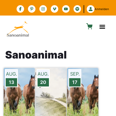
Zur Barrierefreiheitserklärung
Anmelden
Sanoanimal
AUG.
AUG.
SEP.
13
20
17