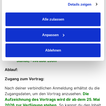
gesammelt haben.
unterwegs teil und entscheide selbst, ob du live dabei
Details zeigen
bist oder die Aufzeichnung nutzt.
Flexibel und einfach: Vorträge und Fragerunden
Alle zulassen
bequem von zu Hause oder unterwegs.
Termin:
Anpassen
Vortrag:
Ab dem 25. Mai 2026 als Aufzeichnung
verfügbar
Ablehnen
Live-Fragerunde:
29. Mai 2026 um 19 Uhr (Dauer ca. 1
Stunde) – live über Zoom
Ablauf:
Zugang zum Vortrag:
Nach deiner verbindlichen Anmeldung erhältst du die
Zugangsdaten, um den Vortrag anzusehen.
Die
Aufzeichnung des Vortrags wird dir ab dem 25. Mai
2026 zur Verfügung
stehen.
So kannst du den Inhalt