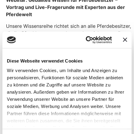
Webinar: Geballtes Wissen für Pferdebesitzer –
Vortrag und Live-Fragerunde mit Experten aus der
Pferdewelt
Unsere Wissensreihe richtet sich an alle Pferdebesitzer,
die ihr Pferd besser verstehen und gezielt unterstützen
möchten.
Hier erhältst du wertvolle Einblicke und praktische
Tipps für den Alltag mit deinem Pferd.
Diese Webseite verwendet Cookies
Warum solltest du dabei sein?
Wir verwenden Cookies, um Inhalte und Anzeigen zu
personalisieren, Funktionen für soziale Medien anbieten
Besser verstehen:
Lerne, die Bedürfnisse deines
Pferdes zu erkennen und besser darauf einzugehen.
zu können und die Zugriffe auf unsere Website zu
analysieren. Außerdem geben wir Informationen zu Ihrer
Praxisnahe Tipps:
Erfahre, wie du typische
Verwendung unserer Website an unsere Partner für
Herausforderungen im Stallalltag meistern kannst.
soziale Medien, Werbung und Analysen weiter. Unsere
Fragen klären:
Erhalte Antworten auf deine Fragen –
Partner führen diese Informationen möglicherweise mit
direkt von Experten.
weiteren Daten zusammen, die Sie ihnen bereitgestellt
haben oder die sie im Rahmen Ihrer Nutzung der Dienste
Einfach und flexibel:
Nimm bequem von zu Hause oder