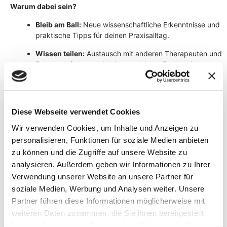
Warum dabei sein?
Bleib am Ball:
Neue wissenschaftliche Erkenntnisse und
praktische Tipps für deinen Praxisalltag.
Wissen teilen:
Austausch mit anderen Therapeuten und
Expertenwissen zu den brennendsten Fragen der
Pferdegesundheit.
Flexibel und einfach: Vorträge und Fragerunden bequem von
zu Hause oder unterwegs.
Diese Webseite verwendet Cookies
Das Konzept:
Wir verwenden Cookies, um Inhalte und Anzeigen zu
personalisieren, Funktionen für soziale Medien anbieten
Flexibles Lernen:
zu können und die Zugriffe auf unsere Website zu
Du erhältst Zugang zu einem vorbereiteten Vortrag, der
analysieren. Außerdem geben wir Informationen zu Ihrer
dir bereits vor der Live-Fragerunde zur Verfügung steht.
Dies ermöglicht dir, dich in Ruhe mit dem Thema
Verwendung unserer Website an unsere Partner für
auseinanderzusetzen – wann und wo es dir passt.
soziale Medien, Werbung und Analysen weiter. Unsere
Partner führen diese Informationen möglicherweise mit
Live-Fragerunde:
weiteren Daten zusammen, die Sie ihnen bereitgestellt
Anschließend treffen wir uns in einer Live-Session, in
haben oder die sie im Rahmen Ihrer Nutzung der Dienste
der offene Fragen beantwortet und Gedanken