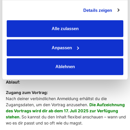
ausgetauscht werden. Egal, ob es sich um konkrete
gesammelt haben.
Details zeigen
Fälle aus deiner Praxis handelt oder allgemeine Themen,
die dich beschäftigen – hier bekommst du Antworten
und neue Impulse.
Alle zulassen
Termin:
Anpassen
Vortrag:
Ab dem 17. Juli 2025 als Aufzeichnung
verfügbar
Live-Fragerunde:
21. Juli 2025 um 19 Uhr (Dauer ca. 1
Ablehnen
Stunde) – live über Zoom
Ablauf:
Zugang zum Vortrag:
Nach deiner verbindlichen Anmeldung erhältst du die
Zugangsdaten, um den Vortrag anzusehen.
Die Aufzeichnung
des Vortrags wird dir ab dem
17. Juli 2025
zur Verfügung
stehen.
So kannst du den Inhalt flexibel anschauen – wann und
wo es dir passt und so oft wie du magst.