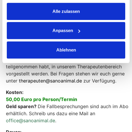
euch danach 10 Tage zur Verfügung stehen,
anschauen.
Alle zulassen
Achtung:
Anpassen
Mit eurer Buchung der Online-Veranstaltung
Fallbesprechungen bestätig ihr, dass ihr neben den
AGBs auch die Zustimmung zur Aufzeichnung der
Ablehnen
Fallbesprechung gegeben habt und damit
einverstanden seid, dass Aufzeichnungen, an denen ihr
teilgenommen habt, in unserem Therapeutenbereich
vorgestellt werden. Bei Fragen stehen wir euch gerne
unter
therapeuten@sanoanimal.de
zur Verfügung.
Kosten:
50,00 Euro pro Person/Termin
Geld sparen?
Die Fallbesprechungen sind auch im Abo
erhältlich. Schreib uns dazu eine Mail an
office@sanoanimal.de
.