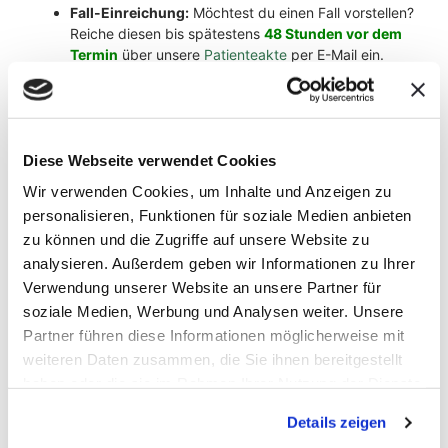
Fall-Einreichung:
Möchtest du einen Fall vorstellen?
Reiche diesen bis spätestens
48 Stunden vor dem
Termin
über unsere
Patienteakte
per E-Mail ein.
Später eingereichte Fälle werden nicht berücksichtigt.
Du bist zum ersten Mal dabei und möchtest einen Fall
vorstellen?
Schick uns bitte eine E-Mail an
therapeuten@sanoanimal.de
und wir lassen dir eine
Diese Webseite verwendet Cookies
Übersicht der benötigten Unterlagen und eine
Anleitung, zur Nutzung der
Patienteakte
zukommen.
Wir verwenden Cookies, um Inhalte und Anzeigen zu
personalisieren, Funktionen für soziale Medien anbieten
Hinweis:
Pro Termin werden
maximal 6 Fälle
besprochen. Die Vergabe der Plätze erfolgt nach
zu können und die Zugriffe auf unsere Website zu
Reihenfolge in der die Fälle (vollständig!) eingereicht
analysieren. Außerdem geben wir Informationen zu Ihrer
werden.
Verwendung unserer Website an unsere Partner für
soziale Medien, Werbung und Analysen weiter. Unsere
Termin:
einmal im Monat, für ca. 2 Stunden, alle
Partner führen diese Informationen möglicherweise mit
geplanten Termine findet ihr in der Übersicht.
weiteren Daten zusammen, die Sie ihnen bereitgestellt
Live oder Aufzeichnung:
Die live Session findet einmal
haben oder die sie im Rahmen Ihrer Nutzung der Dienste
im Monat für ca. 2 Stunden statt. Ihr könnt live dabei
gesammelt haben.
Details zeigen
sein oder euch die Aufzeichnungen der Termine, die