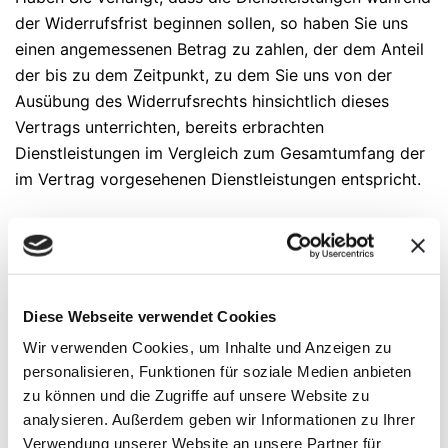
der Widerrufsfrist beginnen sollen, so haben Sie uns
einen angemessenen Betrag zu zahlen, der dem Anteil
der bis zu dem Zeitpunkt, zu dem Sie uns von der
Ausübung des Widerrufsrechts hinsichtlich dieses
Vertrags unterrichten, bereits erbrachten
Dienstleistungen im Vergleich zum Gesamtumfang der
im Vertrag vorgesehenen Dienstleistungen entspricht.
Hinweis zum vorzeitigen Erlöschen des
Widerrufsrechts
Ihr Widerrufsrecht erlischt bei Verträgen zur
Bereitstellung von digitalen Inhalten vorzeitig, wenn
Diese Webseite verwendet Cookies
wir mit der Vertragserfüllung erst begonnen haben,
Wir verwenden Cookies, um Inhalte und Anzeigen zu
nachdem Sie dazu Ihre ausdrückliche Zustimmung
personalisieren, Funktionen für soziale Medien anbieten
gegeben haben und gleichzeitig Ihre Kenntnis davon
zu können und die Zugriffe auf unsere Website zu
bestätigt haben, dass Sie Ihr Widerrufsrecht mit Beginn
analysieren. Außerdem geben wir Informationen zu Ihrer
der Vertragserfüllung durch uns verlieren.
Verwendung unserer Website an unsere Partner für