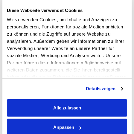
Downloadbare Zusammenfassung
zur
Vertiefung der Lerninhalte
Diese Webseite verwendet Cookies
Lernkontrolle
zur Überprüfung des eigenen
Wir verwenden Cookies, um Inhalte und Anzeigen zu
Verständnisses
personalisieren, Funktionen für soziale Medien anbieten
Bonus: Sanoanimal FactSheet
als praktische
zu können und die Zugriffe auf unsere Website zu
analysieren. Außerdem geben wir Informationen zu Ihrer
Nachschlagehilfe für den Alltag
Verwendung unserer Website an unsere Partner für
soziale Medien, Werbung und Analysen weiter. Unsere
Partner führen diese Informationen möglicherweise mit
weiteren Daten zusammen, die Sie ihnen bereitgestellt
haben oder die sie im Rahmen Ihrer Nutzung der Dienste
Kurszugang und -dauer
gesammelt haben.
Details zeigen
Nach dem Kauf hast du 30 Tage lang
uneingeschränkten Zugriff auf alle Videolektionen und
Alle zulassen
Lernmaterialien. Lernen in deinem eigenen Tempo und
wiederhole Inhalte so oft du möchtest.
Anpassen
Bitte beachte: Dies ist ein Online-Kurs zum