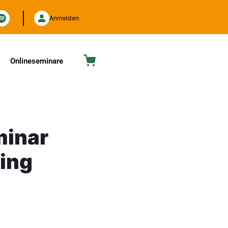
Anmelden
Onlineseminare
minar
ing