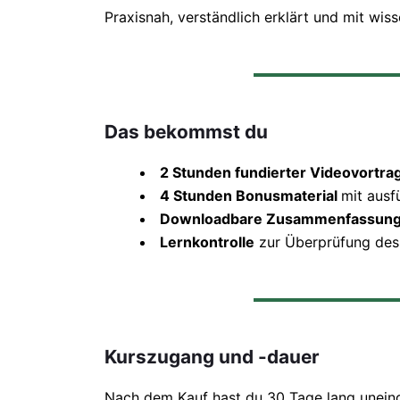
Praxisnah, verständlich erklärt und mit wi
Das bekommst du
2 Stunden fundierter Videovortra
4 Stunden Bonusmaterial
mit ausf
Downloadbare Zusammenfassun
Lernkontrolle
zur Überprüfung des
Kurszugang und -dauer
Nach dem Kauf hast du 30 Tage lang uneing