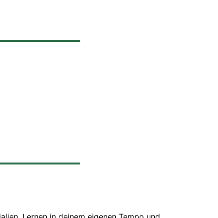
ialien. Lernen in deinem eigenen Tempo und