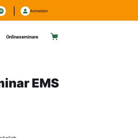
Anmelden
Onlineseminare
minar EMS
 möglich