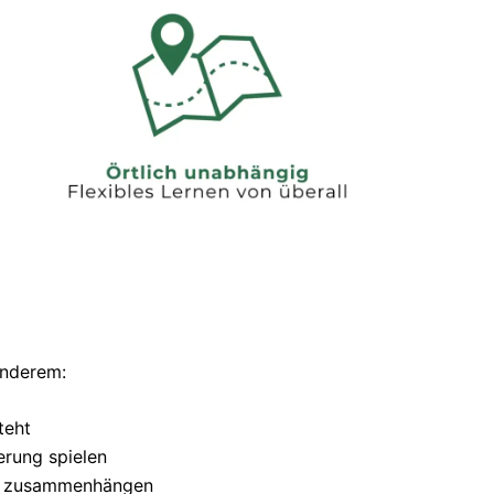
anderem:
teht
erung spielen
el zusammenhängen