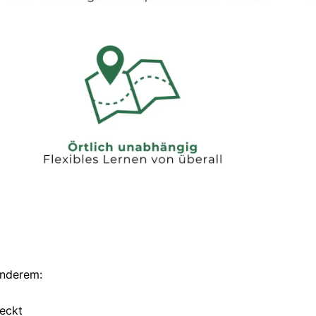
anderem:
teckt