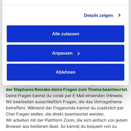
haben oder die sie im Rahmen Ihrer Nutzung der Dienste
Live-Fragerunde:
26. September 2025 um 19 Uhr
gesammelt haben.
(Dauer ca. 1 Stunde) – live über Zoom
Details zeigen
Ablauf:
Alle zulassen
Zugang zum Vortrag:
Nach deiner verbindlichen Anmeldung erhältst du die
Zugangsdaten, um den Vortrag anzusehen.
Die Aufzeichnung
Anpassen
des Vortrags wird dir ab dem 22
. September 2025
zur
Verfügung stehen.
So kannst du den Inhalt flexibel anschauen
– wann und wo es dir passt.
Ablehnen
Live-Fragerunde:
Am 26. September 2025 findet die Live-Fragerunde statt, bei
der Stephanie Reineke
deine Fragen zum Thema beantwortet.
Deine Fragen kannst du vorab per E-Mail einsenden (Hinweis:
Wir bearbeiten ausschließlich Fragen, die das Vortragsthema
betreffen). Während der Fragerunde kannst du zusätzlich per
Chat Fragen stellen, die direkt beantwortet werden.
Wir arbeiten mit der Plattform Zoom, die sich einfach von jedem
Browser aus bedienen lässt. So kannst du bequem von zu