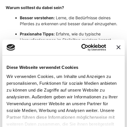
Warum solltest du dabei sein?
Besser verstehen:
Lerne, die Bedürfnisse deines
Pferdes zu erkennen und besser darauf einzugehen.
Praxisnahe Tipps:
Erfahre, wie du typische
Herausforderungen im Stallalltag meistern kannst.
Fragen klären:
Erhalte Antworten auf deine Fragen –
direkt von Experten.
Einfach und flexibel:
Nimm bequem von zu Hause oder
Diese Webseite verwendet Cookies
unterwegs teil und entscheide selbst, ob du live dabei
Wir verwenden Cookies, um Inhalte und Anzeigen zu
bist oder die Aufzeichnung nutzt.
personalisieren, Funktionen für soziale Medien anbieten
Flexibel und einfach: Vorträge und Fragerunden bequem von
zu können und die Zugriffe auf unsere Website zu
zu Hause oder unterwegs.
analysieren. Außerdem geben wir Informationen zu Ihrer
Verwendung unserer Website an unsere Partner für
Termin:
soziale Medien, Werbung und Analysen weiter. Unsere
Partner führen diese Informationen möglicherweise mit
Vortrag:
Ab dem 22. September 2025 als
weiteren Daten zusammen, die Sie ihnen bereitgestellt
Aufzeichnung verfügbar