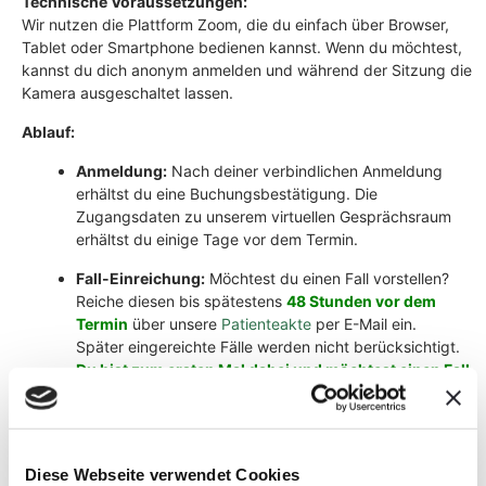
Technische Voraussetzungen:
Wir nutzen die Plattform Zoom, die du einfach über Browser,
Tablet oder Smartphone bedienen kannst. Wenn du möchtest,
kannst du dich anonym anmelden und während der Sitzung die
Kamera ausgeschaltet lassen.
Ablauf:
Anmeldung:
Nach deiner verbindlichen Anmeldung
erhältst du eine Buchungsbestätigung. Die
Zugangsdaten zu unserem virtuellen Gesprächsraum
erhältst du einige Tage vor dem Termin.
Fall-Einreichung:
Möchtest du einen Fall vorstellen?
Reiche diesen bis spätestens
48 Stunden vor dem
Termin
über unsere
Patienteakte
per E-Mail ein.
Später eingereichte Fälle werden nicht berücksichtigt.
Du bist zum ersten Mal dabei und möchtest einen Fall
vorstellen?
Schick uns bitte eine E-Mail an
therapeuten@sanoanimal.de
und wir lassen dir eine
Übersicht der benötigten Unterlagen und eine
Anleitung, zur Nutzung der
Patienteakte
zukommen.
Diese Webseite verwendet Cookies