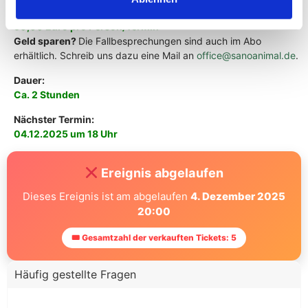
Kosten:
50,00 Euro pro Person/Termin
Geld sparen?
Die Fallbesprechungen sind auch im Abo
erhältlich. Schreib uns dazu eine Mail an
office@sanoanimal.de
.
Dauer:
Ca. 2 Stunden
Nächster Termin:
04.12.2025 um 18 Uhr
Ereignis abgelaufen
Dieses Ereignis ist am abgelaufen
4. Dezember 2025
20:00
🎟 Gesamtzahl der verkauften Tickets: 5
Häufig gestellte Fragen